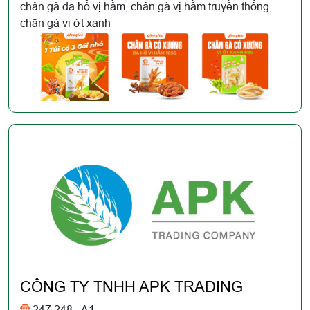
chân gà da hổ vị hầm, chân gà vị hầm truyền thống,
chân gà vị ớt xanh
CÔNG TY TNHH APK TRADING
247,248 - A1