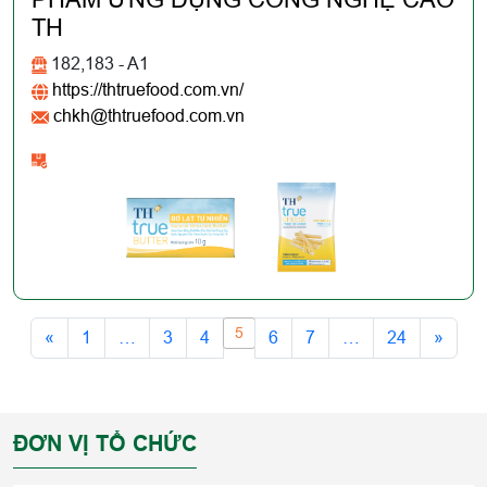
TH
182,183 - A1
https://thtruefood.com.vn/
chkh@thtruefood.com.vn
5
«
1
…
3
4
6
7
…
24
»
ĐƠN VỊ TỔ CHỨC