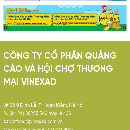
CÔNG TY CỔ PHẦN QUẢNG
CÁO VÀ HỘI CHỢ THƯƠNG
MẠI VINEXAD
Số 9 Đinh Lễ, P. Hoàn Kiếm, Hà Nội
(84-24) 38255 546 máy lẻ 436
vietfood@vinexad.com.vn
Mã số doanh nghiệp: 0100108007