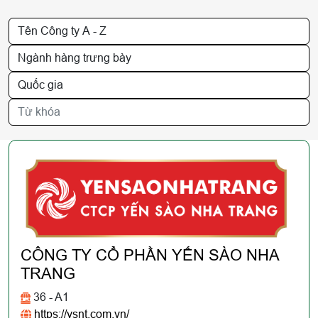
CÔNG TY CỔ PHẦN YẾN SÀO NHA
TRANG
36 - A1
https://ysnt.com.vn/