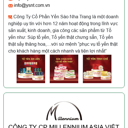
info@ysnt.com.vn
Công Ty Cổ Phần Yến Sào Nha Trang là một doanh
nghiệp uy tín với hơn 12 năm hoạt động trong lĩnh vực
sản xuất, kinh doanh, gia công các sản phẩm từ Tổ
yến như: Súp tổ yến, Tổ yến thật chưng sẵn, Tổ yến
thật sấy thăng hoa,…với sứ mệnh “phục vụ tổ yến thật
cho khách hàng một cách nhanh và tiện lợi nhất”
CÔNG TY CP MILLENNIUM ASIA VIỆT