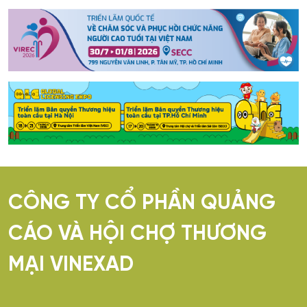
CÔNG TY CỔ PHẦN QUẢNG
CÁO VÀ HỘI CHỢ THƯƠNG
MẠI VINEXAD