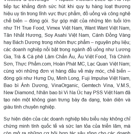
tiếp tục khẳng định sức hút khi quy tụ hàng loạt thương
hiệu uy tín trong lĩnh vực thực phẩm, đồ uống và công nghệ
chế biến – đóng gói. Sự góp mặt của những tên tuổi lớn
như TH True Food, Vimex Việt Nam, Want Want Việt Nam,
Tân Nhất Hương, Soy Asahi Việt Nam, Cánh Đồng Vàng
hay Bách Dương trong nhóm thực phẩm – nguyên phụ liệu;
các doanh nghiệp nổi bật trong ngành đồ uống như Lương
Gia, Trà & Cà phê Lâm Chấn Âu, Âu Việt Food, Trà Chính
Sơn, Thực Phẩm.com, Hoàn Phát MC, Lạc Quan Việt Nam;
cùng với những đơn vị hàng đầu về máy móc, chế biến –
đóng gói như Hưng Dụ, Minh Long, Fuji Impulse Việt Nam,
Bao bì Ánh Dương, VinaOrganic, Gemtech Vina, V.M.S,
New Diamond, Nhãn bao bì Vi Na Úc hay PSS Việt Nam đã
tạo nên một không gian trưng bày đa dạng, toàn diện và
giàu tính chuyên nghiệp.
Sự hiện diện của các doanh nghiệp tiêu biểu này không chỉ
chứng minh tính quốc tế và sức lan tỏa của triển lãm, mà
còn mở ra những cơ hội hợp tác sâu rộng cho các doanh