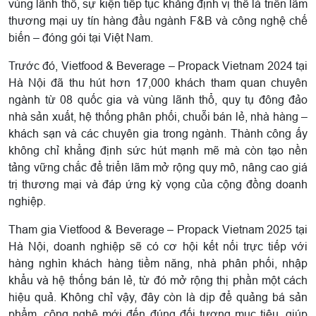
vùng lãnh thổ, sự kiện tiếp tục khẳng định vị thế là triển lãm
thương mại uy tín hàng đầu ngành F&B và công nghệ chế
biến – đóng gói tại Việt Nam.
Trước đó, Vietfood & Beverage – Propack Vietnam 2024 tại
Hà Nội đã thu hút hơn 17,000 khách tham quan chuyên
ngành từ 08 quốc gia và vùng lãnh thổ, quy tụ đông đảo
nhà sản xuất, hệ thống phân phối, chuỗi bán lẻ, nhà hàng –
khách sạn và các chuyên gia trong ngành. Thành công ấy
không chỉ khẳng định sức hút mạnh mẽ mà còn tạo nền
tảng vững chắc để triển lãm mở rộng quy mô, nâng cao giá
trị thương mại và đáp ứng kỳ vọng của cộng đồng doanh
nghiệp.
Tham gia Vietfood & Beverage – Propack Vietnam 2025 tại
Hà Nội, doanh nghiệp sẽ có cơ hội kết nối trực tiếp với
hàng nghìn khách hàng tiềm năng, nhà phân phối, nhập
khẩu và hệ thống bán lẻ, từ đó mở rộng thị phần một cách
hiệu quả. Không chỉ vậy, đây còn là dịp để quảng bá sản
phẩm, công nghệ mới đến đúng đối tượng mục tiêu, giúp