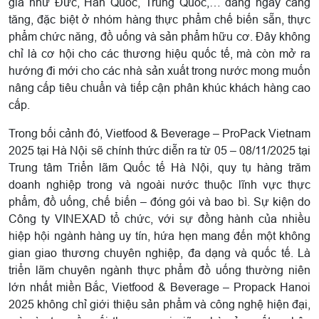
gia như Đức, Hàn Quốc, Trung Quốc,… đang ngày càng
tăng, đặc biệt ở nhóm hàng thực phẩm chế biến sẵn, thực
phẩm chức năng, đồ uống và sản phẩm hữu cơ. Đây không
chỉ là cơ hội cho các thương hiệu quốc tế, mà còn mở ra
hướng đi mới cho các nhà sản xuất trong nước mong muốn
nâng cấp tiêu chuẩn và tiếp cận phân khúc khách hàng cao
cấp.
Trong bối cảnh đó, Vietfood & Beverage – ProPack Vietnam
2025 tại Hà Nội sẽ chính thức diễn ra từ 05 – 08/11/2025 tại
Trung tâm Triển lãm Quốc tế Hà Nội, quy tụ hàng trăm
doanh nghiệp trong và ngoài nước thuộc lĩnh vực thực
phẩm, đồ uống, chế biến – đóng gói và bao bì. Sự kiện do
Công ty VINEXAD tổ chức, với sự đồng hành của nhiều
hiệp hội ngành hàng uy tín, hứa hẹn mang đến một không
gian giao thương chuyên nghiệp, đa dạng và quốc tế. Là
triển lãm chuyên ngành thực phẩm đồ uống thường niên
lớn nhất miền Bắc, Vietfood & Beverage – Propack Hanoi
2025 không chỉ giới thiệu sản phẩm và công nghệ hiện đại,