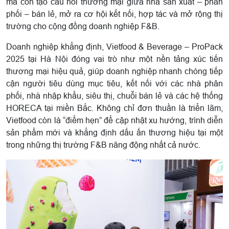
mà còn tạo cầu nối thương mại giữa nhà sản xuất – phân
phối – bán lẻ, mở ra cơ hội kết nối, hợp tác và mở rộng thị
trường cho cộng đồng doanh nghiệp F&B.
Doanh nghiệp khẳng định, Vietfood & Beverage – ProPack
2025 tại Hà Nội đóng vai trò như một nền tảng xúc tiến
thương mại hiệu quả, giúp doanh nghiệp nhanh chóng tiếp
cận người tiêu dùng mục tiêu, kết nối với các nhà phân
phối, nhà nhập khẩu, siêu thị, chuỗi bán lẻ và các hệ thống
HORECA tại miền Bắc. Không chỉ đơn thuần là triển lãm,
Vietfood còn là “điểm hẹn” để cập nhật xu hướng, trình diễn
sản phẩm mới và khẳng định dấu ấn thương hiệu tại một
trong những thị trường F&B năng động nhất cả nước.