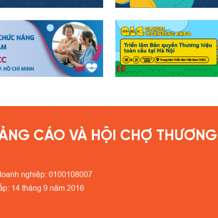
ẢNG CÁO VÀ HỘI CHỢ THƯƠNG 
doanh nghiệp: 0100108007
ấp: 14 tháng 9 năm 2016