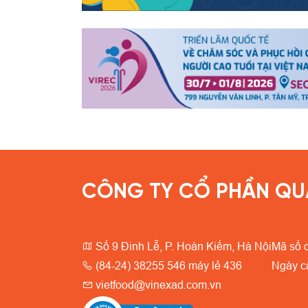
CÔNG TY CỔ PHẦN QU
Số 9 Đinh Lễ, P. Hoàn Kiếm, Hà Nội
Mã số 
(84-24) 38255 546 máy lẻ 436
Ngày c
vietfood@vinexad.com.vn