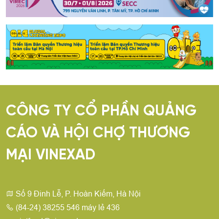
CÔNG TY CỔ PHẦN QUẢNG
CÁO VÀ HỘI CHỢ THƯƠNG
MẠI VINEXAD
Số 9 Đinh Lễ, P. Hoàn Kiếm, Hà Nội
(84-24) 38255 546 máy lẻ 436