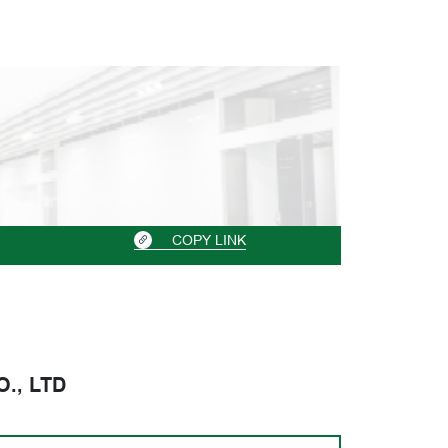
COPY LINK
., LTD